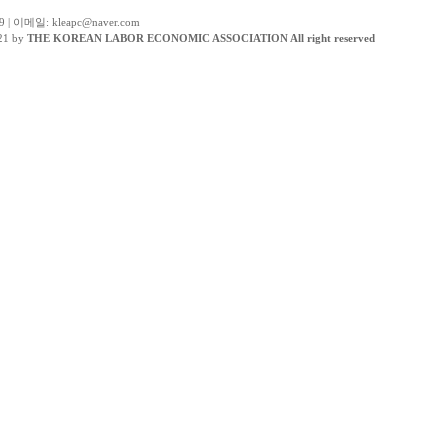
 | 이메일: kleapc@naver.com
21 by
THE KOREAN LABOR ECONOMIC ASSOCIATION All right reserved