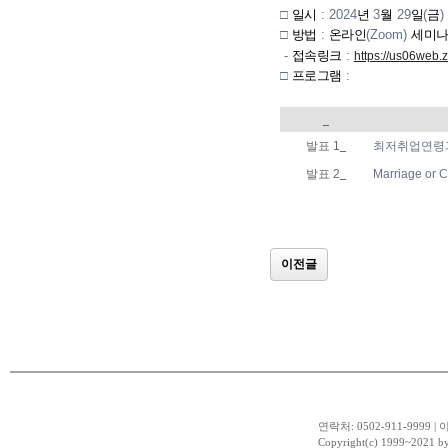
□
일시
: 2024
년
3
월
29
일
(
금
)
□
방법
:
온라인
(Zoom)
세미
-
접속링크
:
https://us06web
□
프로그램
:
발표
1
최저취업연령
발표
2
Marriage or 
이전글
연락처: 0502-911-9999 | 이
Copyright(c) 1999~2021 b